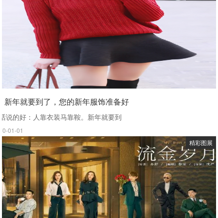
新年就要到了，您的新年服饰准备好
话说的好：人靠衣装马靠鞍。新年就要到
70-01-01
精彩图展