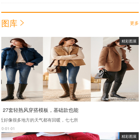
图库
更多
精彩图展
27套轻熟风穿搭模板，基础款也能
近好像很多地方的天气都有回暖，七七所
70-01-01
精彩图展