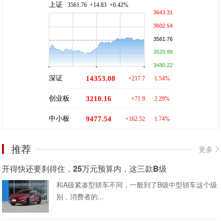
上证
3561.76 +14.83 +0.42%
3643.31
3602.54
3561.76
3520.99
3480.22
深证
14353.08
+217.7
1.54%
创业板
3210.16
+71.9
2.29%
中小板
9477.54
+162.52
1.74%
推荐
更多
开得快还要刹得住，25万元预算内，这三款B级
和A级紧凑型轿车不同，一般到了B级中型轿车这个级
别，消费者的...