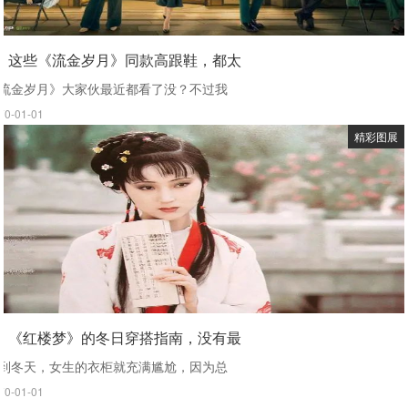
这些《流金岁月》同款高跟鞋，都太
流金岁月》大家伙最近都看了没？不过我
70-01-01
精彩图展
《红楼梦》的冬日穿搭指南，没有最
到冬天，女生的衣柜就充满尴尬，因为总
70-01-01