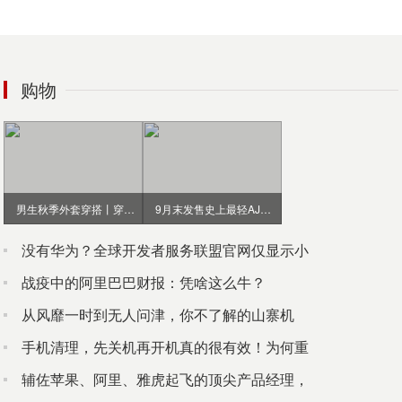
购物
男生秋季外套穿搭丨穿搭一周不重复
9月末发售史上最轻AJ1，鞋款AJ34、Le
没有华为？全球开发者服务联盟官网仅显示小
李宁，你为什么这么「潮」？
战疫中的阿里巴巴财报：凭啥这么牛？
2018 年，中国运动品牌李宁亮相纽约时装周和巴黎时装
从风靡一时到无人问津，你不了解的山寨机
周。在...
手机清理，先关机再开机真的很有效！为何重
辅佐苹果、阿里、雅虎起飞的顶尖产品经理，
如果戴安娜还在，她一定是全世界最会穿的王妃