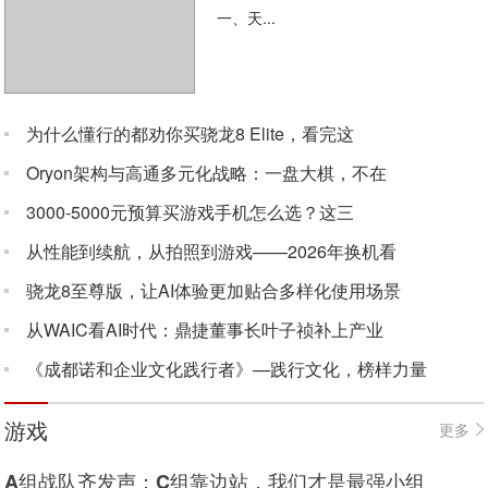
一、天...
为什么懂行的都劝你买骁龙8 Elite，看完这
Oryon架构与高通多元化战略：一盘大棋，不在
3000-5000元预算买游戏手机怎么选？这三
从性能到续航，从拍照到游戏——2026年换机看
骁龙8至尊版，让AI体验更加贴合多样化使用场景
从WAIC看AI时代：鼎捷董事长叶子祯补上产业
《成都诺和企业文化践行者》—践行文化，榜样力量
游戏
更多
A组战队齐发声：C组靠边站，我们才是最强小组