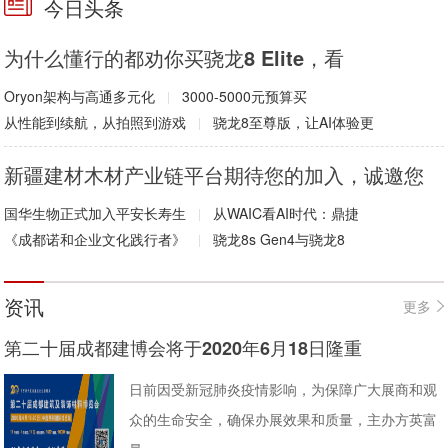
今日头条
为什么懂行的都劝你买骁龙8 Elite，看
Oryon架构与高通多元化
3000-5000元预算买
|
从性能到续航，从拍照到游戏
骁龙8至尊版，让AI体验更
|
新疆建材木材产业链平台期待您的加入，诚邀您
国华生物正式加入平安长寿生
从WAIC看AI时代：鼎捷
|
《成都诺和企业文化践行者》
骁龙8s Gen4与骁龙8
|
资讯
更多
第二十届成都建博会将于2020年6月18日隆重
日前因受新冠肺炎疫情影响，为保障广大展商和观
众的生命安全，确保办展效果和质量，主办方英富