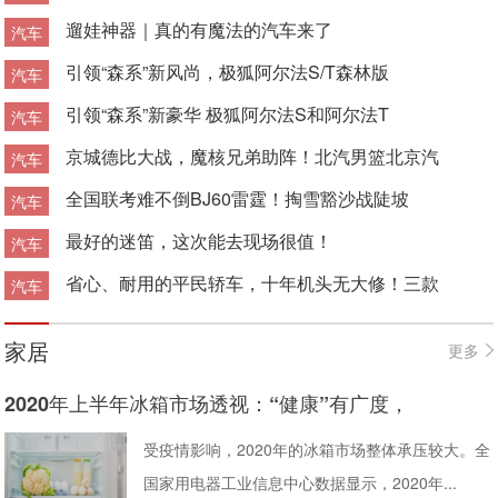
遛娃神器｜真的有魔法的汽车来了
汽车
引领“森系”新风尚，极狐阿尔法S/T森林版
汽车
引领“森系”新豪华 极狐阿尔法S和阿尔法T
汽车
京城德比大战，魔核兄弟助阵！北汽男篮北京汽
汽车
全国联考难不倒BJ60雷霆！掏雪豁沙战陡坡
汽车
最好的迷笛，这次能去现场很值！
汽车
省心、耐用的平民轿车，十年机头无大修！三款
汽车
家居
更多
2020年上半年冰箱市场透视：“健康”有广度，
受疫情影响，2020年的冰箱市场整体承压较大。全
国家用电器工业信息中心数据显示，2020年...