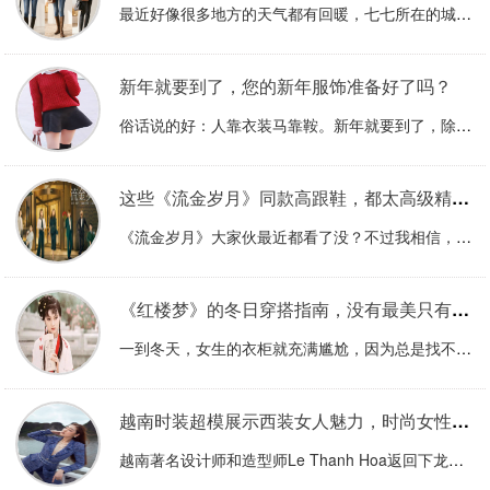
最近好像很多地方的天气都有回暖，七七所在的城市最近一周也都有暖暖的太阳，天气暖起来感觉心情...
新年就要到了，您的新年服饰准备好了吗？
俗话说的好：人靠衣装马靠鞍。新年就要到了，除旧迎新是我们现在关心的话题。当然，衣服也是需要...
这些《流金岁月》同款高跟鞋，都太高级精致了
《流金岁月》大家伙最近都看了没？不过我相信，就算各位没有正儿八经地跟着追剧，相信也都在各大...
《红楼梦》的冬日穿搭指南，没有最美只有更美，拿
一到冬天，女生的衣柜就充满尴尬，因为总是找不到衣服穿，哪怕找到了衣服，要么嫌弃过于臃肿，要...
越南时装超模展示西装女人魅力，时尚女性旅游穿衣
越南著名设计师和造型师Le Thanh Hoa返回下龙湾，与“杜安（Tu Anh）缪斯女士...