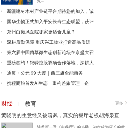
曼...
新疆建材木材产业链平台期待您的加入，诚
国华生物正式加入平安长寿生态联盟，获评
郑州白癜风医院哪家更适合儿童？
深耕后勤保障 重庆兴工物业打造高品质综
第六届中国菌草微生态创新论坛在京盛大召
重磅签约！锦嵘控股双项合作落地，深耕大
通厦・公元 99 大厦｜西三旗全能商务
携程商旅首发AI生态，重构差旅管理：企
财经
教育
更多
黄晓明的生意经又被暗讽，真实的餐厅老板胡海泉直
随着新一季《中餐厅》的热播，初次成为店长的黄