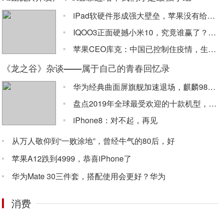
iPad软硬件形成强大壁垒，苹果没有给平板市场
IQOO3正面硬撼小米10，究竟谁赢了？看看这
苹果CEO库克：中国已控制住疫情，生产iPho
《龙之谷》杂谈——属于自己的青春回忆录
华为经典曲面屏旗舰加速退场，麒麟980+三摄，
盘点2019年全球最受欢迎的十款机型，华为无缘
iPhone8：对不起，再见
从万人敬仰到“一败涂地”，曾经牛气的80后，好
苹果A12跌到4999，恭喜iPhone了
华为Mate 30三件套，搭配使用会更好？华为
消费