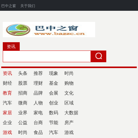
巴中之窗
关于我们
资讯
资讯
头条
推荐
现象
时尚
财经
股票
理财
基金
购物
教育
招商
品牌
会展
文化
汽车
微商
人物
创业
区域
家居
业界
家电
数码
大数据
企业
公益
台商
节能
房产
游戏
时尚
食品
汽车
游戏