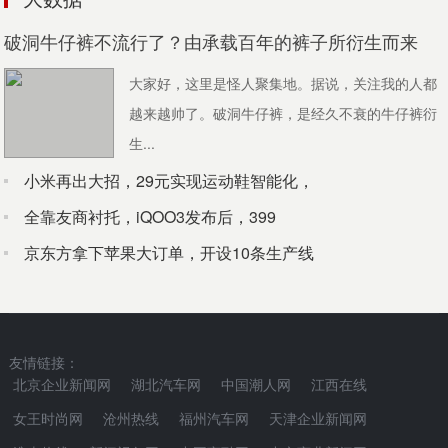
不要以为男人的服装色彩的搭配只能是灰暗的
不要以为男人的服装色彩的搭配只能是灰暗的，男人的
破洞牛仔裤不流行了？由承载百年的裤子所衍生而来
个性也是千差...
大家好，这里是怪人聚集地。据说，关注我的人都
越来越帅了。破洞牛仔裤，是经久不衰的牛仔裤衍
李宁，你为什么这么「潮」？
生...
2018 年，中国运动品牌李宁亮相纽约时装周和巴黎时装
周。在...
小米再出大招，29元实现运动鞋智能化，
全靠友商衬托，iQOO3发布后，399
京东方拿下苹果大订单，开设10条生产线
友情链接：
北京企业新闻网
湖北汽车网
中国潮人网
江西在线
女王时尚网
沧州热线
福州汽车网
天津企业新闻网