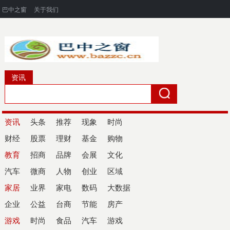
巴中之窗
关于我们
资讯
资讯
头条
推荐
现象
时尚
财经
股票
理财
基金
购物
教育
招商
品牌
会展
文化
汽车
微商
人物
创业
区域
家居
业界
家电
数码
大数据
企业
公益
台商
节能
房产
游戏
时尚
食品
汽车
游戏