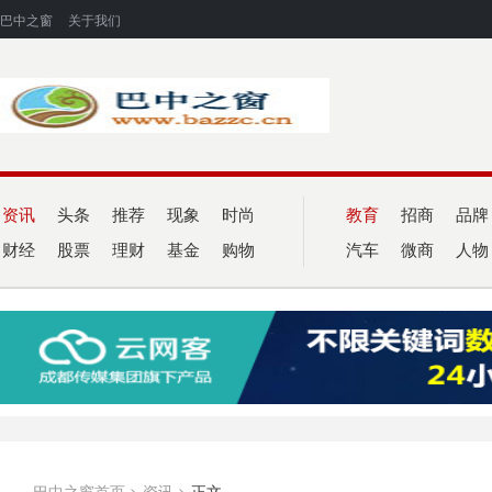
巴中之窗
关于我们
资讯
头条
推荐
现象
时尚
教育
招商
品牌
财经
股票
理财
基金
购物
汽车
微商
人物
巴中之窗首页
>
资讯
>
正文