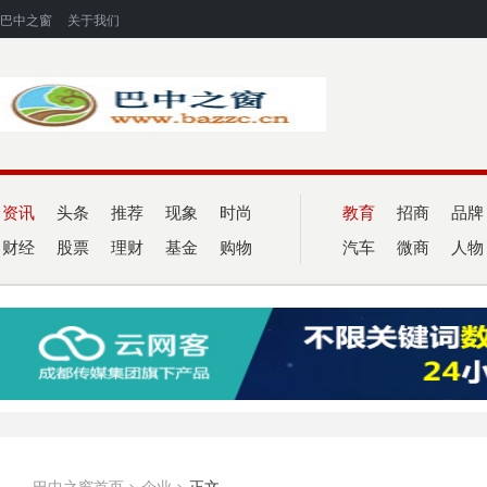
巴中之窗
关于我们
资讯
头条
推荐
现象
时尚
教育
招商
品牌
财经
股票
理财
基金
购物
汽车
微商
人物
巴中之窗首页
>
企业
>
正文