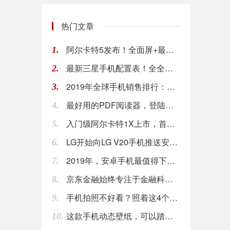
热门文章
阿尔卡特5发布！全面屏+最高3GB运存
1.
最新三星手机配置表！全全！！！！
2.
2019年全球手机销售排行：三星、华为、苹果为
3.
最好用的PDF阅读器，登陆华为应用市场首页
4.
入门级阿尔卡特1X上市，首款Android G
5.
LG开始向LG V20手机推送安卓8.0系统
6.
2019年，安卓手机最值得下载的6款PDF阅读
7.
京东金融始终专注于金融科技服务
8.
手机拍照不好看？照着这4个技巧做，一秒拍出专业
9.
这款手机动态壁纸，可以踏上星辰大海的征途
10.