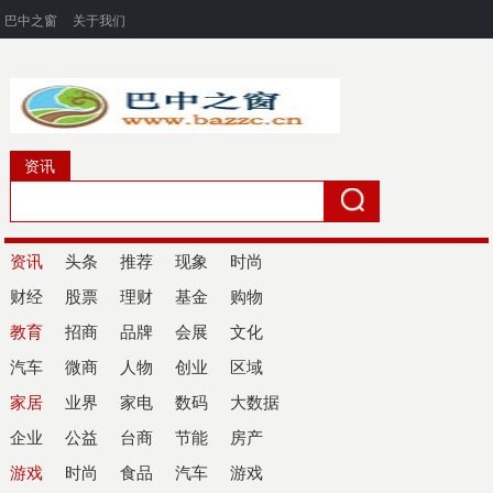
巴中之窗
关于我们
资讯
资讯
头条
推荐
现象
时尚
财经
股票
理财
基金
购物
教育
招商
品牌
会展
文化
汽车
微商
人物
创业
区域
家居
业界
家电
数码
大数据
企业
公益
台商
节能
房产
游戏
时尚
食品
汽车
游戏