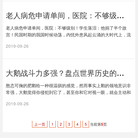
老人病危申请单间，医院：不够级别！学生落泪：他捐了半个故宫
老人病危申请单间，医院：不够级别！学生落泪：他捐了半个故
宫！民国时期的我国时候动荡，内忧外患风起云涌的大时代上，流
传“民国四公子”的称号，分别为：张学良、溥侗、...
2019-09-26
大鹅战斗力多强？盘点世界历史的鹅兵 美军基地：中国狮子鹅最凶
憨态可掬的肥鹅给一种很温驯的感觉，然而事实上鹅的领地意识非
常强，大鹅觉得你侵犯到它了，甚至你和它对视一眼，就会主动和
你干架。鹅和大公鸡看门狗并称“农村三霸”，可...
2019-09-26
上一页
1
2
3
4
5
当前第
5
页