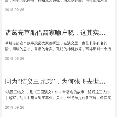
色。特别是郭嘉，曹操称赞他 “平定天下，谋功为高...
2019-09-26
诸葛亮草船借箭家喻户晓，这其实是一个千古骗局
草船借箭这个故事想必大家都听过，在演义里，也是非常有名的一
段，周瑜的忌才、鲁肃的老实、孔明的神机妙算，写得那叫一个活
灵活现。但读演义要非常小心的是，这毕竟是一本...
2019-09-26
同为“结义三兄弟”，为何张飞去世后，刘备的态度让人感到冷漠
“桃园三结义”，是《三国演义》中非常著名的故事，随后这三人白
手起家，乱世中建立蜀汉基业。关羽、张飞虽是刘备下属，但其实
早就形同手足。可是同为结义三兄弟，为何关羽...
2019-09-26