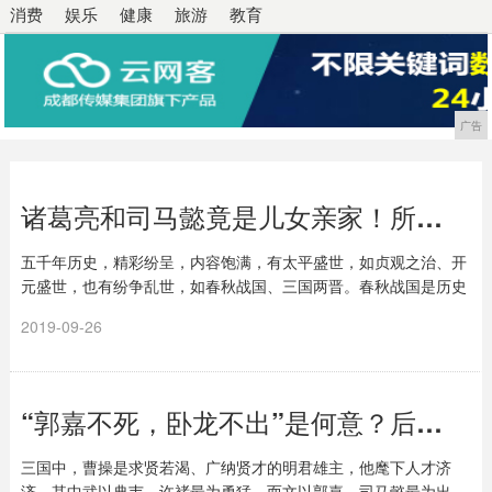
消费
娱乐
健康
旅游
教育
广告
诸葛亮和司马懿竟是儿女亲家！所谓的三国纷争，竟是一群亲戚打架
五千年历史，精彩纷呈，内容饱满，有太平盛世，如贞观之治、开
元盛世，也有纷争乱世，如春秋战国、三国两晋。春秋战国是历史
上的第一个大乱世，持续时间之长，参与诸侯之多...
2019-09-26
“郭嘉不死，卧龙不出”是何意？后面还有一句，道破三国归晋真谛
三国中，曹操是求贤若渴、广纳贤才的明君雄主，他麾下人才济
济，其中武以典韦、许褚最为勇猛，而文以郭嘉、司马懿最为出