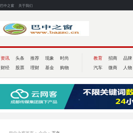
巴中之窗
关于我们
资讯
头条
推荐
现象
时尚
教育
招商
品牌
财经
股票
理财
基金
购物
汽车
微商
人物
巴中之窗首页
>
企业
>
正文