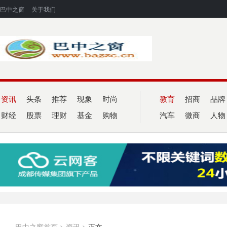
巴中之窗
关于我们
资讯
头条
推荐
现象
时尚
教育
招商
品牌
财经
股票
理财
基金
购物
汽车
微商
人物
巴中之窗首页
>
资讯
>
正文