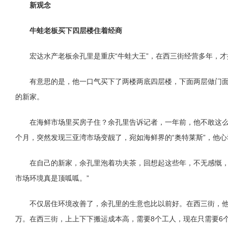
新观念
牛蛙老板买下四层楼住着经商
宏达水产老板余孔里是重庆“牛蛙大王”，在西三街经营多年，
有意思的是，他一口气买下了两楼两底四层楼，下面两层做门
的新家。
在海鲜市场里买房子住？余孔里告诉记者，一年前，他不敢这
个月，突然发现三亚湾市场变靓了，宛如海鲜界的“奥特莱斯”，他心
在自己的新家，余孔里泡着功夫茶，回想起这些年，不无感慨，
市场环境真是顶呱呱。”
不仅居住环境改善了，余孔里的生意也比以前好。在西三街，他月
万。在西三街，上上下下搬运成本高，需要8个工人，现在只需要6