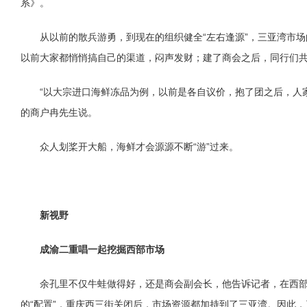
系》。
从以前的散兵游勇，到现在的组织健全“左右逢源”，三亚湾市
以前大家都悄悄搞自己的渠道，闷声发财；建了商会之后，同行们
“以大宗进口海鲜冻品为例，以前是各自议价，抱了团之后，人
的商户冉先生说。
众人划桨开大船，海鲜才会源源不断“游”过来。
新视野
成渝二重唱一起挖掘西部市场
余孔里不仅牛蛙做得好，还是商会副会长，他告诉记者，在西
的“配置”，重庆西三街关闭后，市场资源都加持到了三亚湾。因此