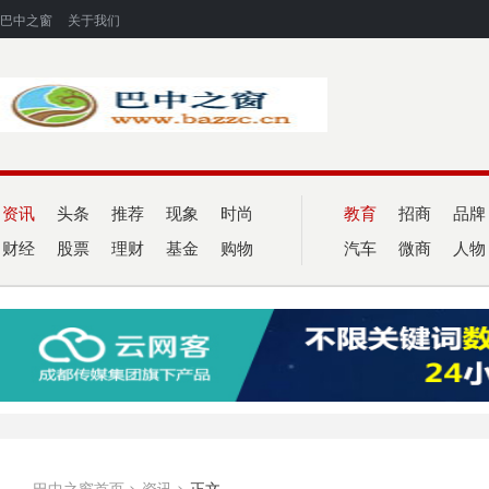
巴中之窗
关于我们
资讯
头条
推荐
现象
时尚
教育
招商
品牌
财经
股票
理财
基金
购物
汽车
微商
人物
巴中之窗首页
>
资讯
>
正文