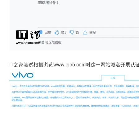
IT之家尝试根据浏览www.iqoo.com对这一网站域名开