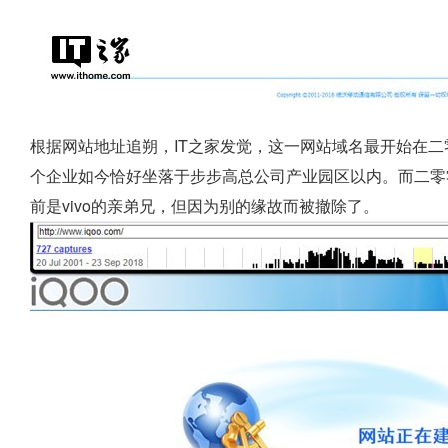
根据网站地址追朔，IT之家发觉，这一网站域名最开始在
个企业如今恰好坐落于步步高总公司产业园区以内。而二零零九
前是vivo的亲弟兄，但因为别的缘故而被撤除了。