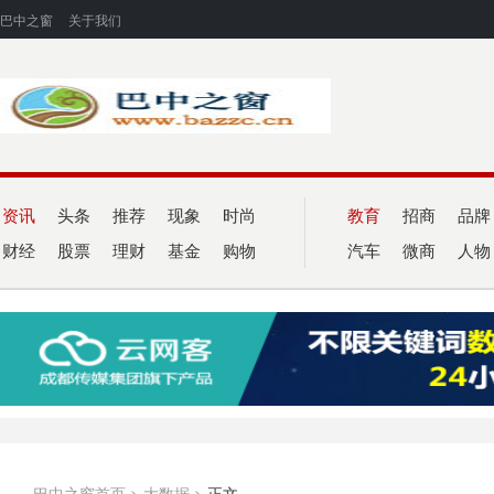
巴中之窗
关于我们
资讯
头条
推荐
现象
时尚
教育
招商
品牌
财经
股票
理财
基金
购物
汽车
微商
人物
巴中之窗首页
>
大数据
>
正文