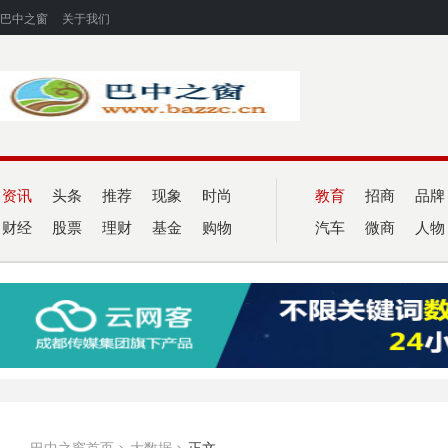
巴中之窗
关于我们
资讯
头条
推荐
现象
时尚
教育
招商
品牌
财经
股票
理财
基金
购物
汽车
微商
人物
巴中之窗首页
>
大数据
>
正文