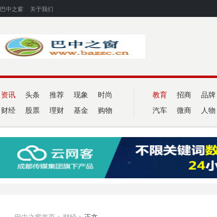
巴中之窗
关于我们
资讯
头条
推荐
现象
时尚
教育
招商
品牌
财经
股票
理财
基金
购物
汽车
微商
人物
巴中之窗首页
>
财经
>
正文