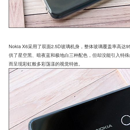
Nokia X6采用了双面2.5D玻璃机身，整体玻璃覆盖率高达
供了星空黑、暗夜蓝和极地白三种配色，但却没能引入特殊
而呈现彩虹般多彩荡漾的视觉特效。