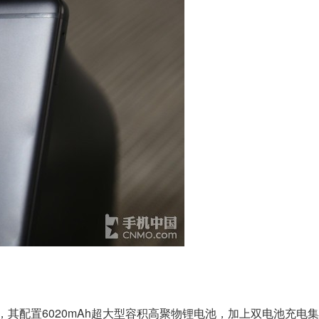
其配置6020mAh超大型容积高聚物锂电池，加上双电池充电集成