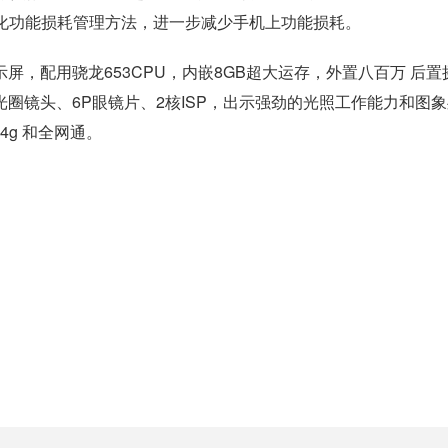
能化功能损耗管理方法，进一步减少手机上功能损耗。
80显示屏，配用骁龙653CPU，内嵌8GB超大运存，外置八百万 后置
大光圈镜头、6P眼镜片、2核ISP，出示强劲的光照工作能力和图
4g 和全网通。