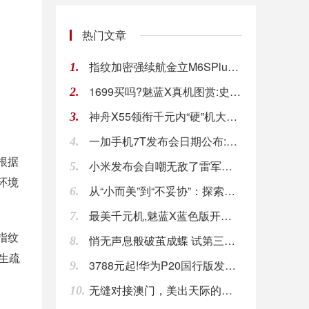
热门文章
指纹加密强续航金立M6SPlus商务好帮手
1.
1699买吗?魅蓝X真机图赏:史上最好看
2.
神舟X55领衔千元内“硬”机大盘点
3.
一加手机7T发布会日期公布:将于北美和印度上市
4.
根据
小米发布会自嘲无敌了雷军人狠货不多
5.
环境
从“小而美”到“不妥协”：探索魅族2019年的
6.
最美千元机,魅蓝X蓝色版开箱照,魅族颜值的代表
7.
指纹
悄无声息般破茧成蝶 试第三代名爵6 PHEV
8.
生疏
3788元起!华为P20国行版发布:惊艳外观+
9.
无缝对接澳门，美出天际的横琴岛又要火了
10.