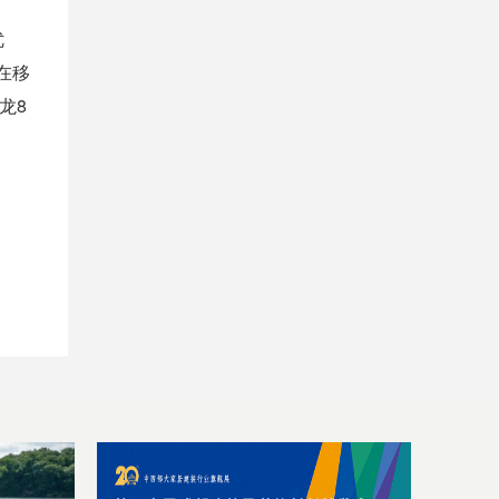
优
在移
龙8