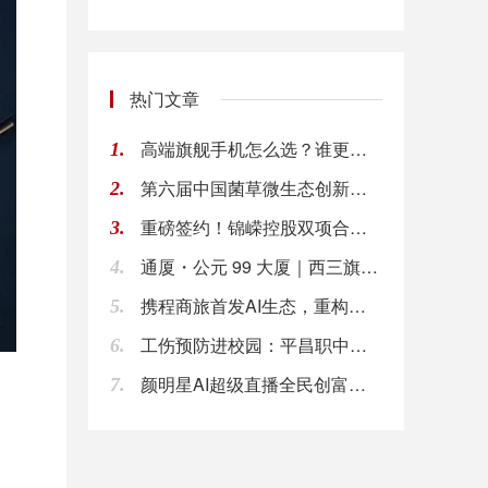
热门文章
高端旗舰手机怎么选？谁更胜一筹
1.
第六届中国菌草微生态创新论坛在京盛大召开
2.
重磅签约！锦嵘控股双项合作落地，深耕大健康蓝海
3.
通厦・公元 99 大厦｜西三旗全能商务综合体
4.
携程商旅首发AI生态，重构差旅管理：企业协议价
5.
工伤预防进校园：平昌职中上演“安全实景课”
6.
颜明星AI超级直播全民创富峰会杭州落幕，知名大
7.