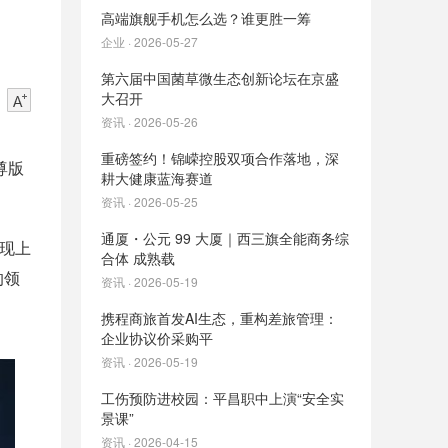
高端旗舰手机怎么选？谁更胜一筹
企业 · 2026-05-27
第六届中国菌草微生态创新论坛在京盛
大召开
资讯 · 2026-05-26
重磅签约！锦嵘控股双项合作落地，深
尊版
耕大健康蓝海赛道
资讯 · 2026-05-25
通厦・公元 99 大厦｜西三旗全能商务综
表现上
合体 成熟载
的领
资讯 · 2026-05-19
携程商旅首发AI生态，重构差旅管理：
企业协议价采购平
资讯 · 2026-05-19
工伤预防进校园：平昌职中上演“安全实
景课”
资讯 · 2026-04-15