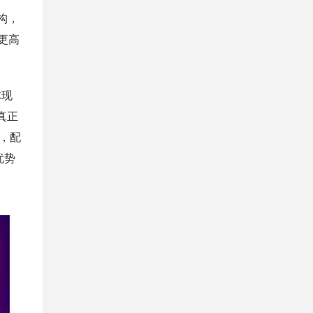
构，
有更高
体现
真正
，配
优势