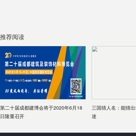
推荐阅读
第二十届成都建博会将于2020年6月18
三国猜人名：能猜出
日隆重召开
迷