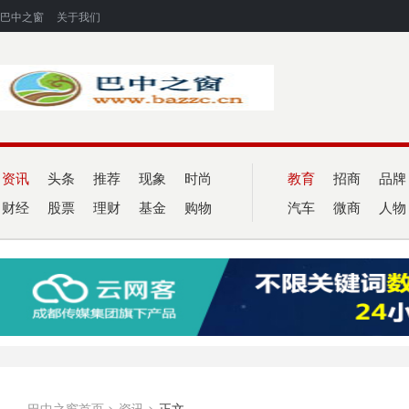
巴中之窗
关于我们
资讯
头条
推荐
现象
时尚
教育
招商
品牌
财经
股票
理财
基金
购物
汽车
微商
人物
巴中之窗首页
>
资讯
>
正文