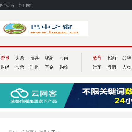
巴中之窗
关于我们
资讯
头条
推荐
现象
时尚
教育
招商
品牌
财经
股票
理财
基金
购物
汽车
微商
人物
巴中之窗首页
>
资讯
>
正文