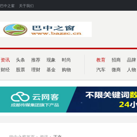
巴中之窗
关于我们
资讯
头条
推荐
现象
时尚
教育
招商
品牌
财经
股票
理财
基金
购物
汽车
微商
人物
巴中之窗首页
>
资讯
>
正文