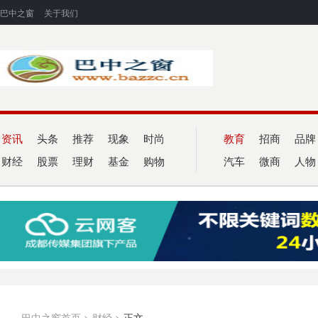
巴中之窗
关于我们
资讯
头条
推荐
现象
时尚
教育
招商
品牌
财经
股票
理财
基金
购物
汽车
微商
人物
巴中之窗首页
>
财经
>
正文