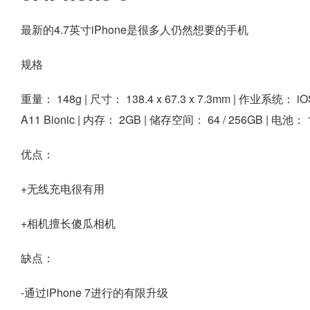
最新的4.7英寸iPhone是很多人仍然想要的手机
规格
重量：
148g |
尺寸：
138.4 x 67.3 x 7.3mm |
作业系统：
iO
A11 Bionic |
内存：
2GB |
储存空间：
64 / 256GB |
电池：
优点：
+无线充电很有用
+相机擅长傻瓜相机
缺点：
-通过iPhone 7进行的有限升级