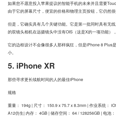
如果您不愿意投入苹果提议的智能手机的未来并且需要Touch ID指
由于它的屏幕尺寸，便宜的价格和物理主页按钮，它仍然很
但是，它确实具有几个关键功能。它是第一批同时具有无线充
的双镜头相机在远摄镜头中没有OIS（这是X的一项功能）
它的边框设计不会像很多人那样疯狂，但是iPhone 8 Plus是
小。
5. iPhone XR
那些寻求更长续航时间的人的最佳iPhone
规格
重量：
194g |
尺寸：
150.9 x 75.7 x 8.3mm |
作业系统：
iO
A12仿生|
内存：
4GB |
储存空间：
64 / 128256GB |
电池：