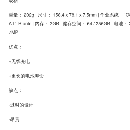
规格
重量：
202g |
尺寸：
158.4 x 78.1 x 7.5mm |
作业系统：
iO
A11 Bionic |
内存：
3GB |
储存空间：
64 / 256GB |
电池：
7MP
优点：
+无线充电
+更长的电池寿命
缺点：
-过时的设计
-昂贵