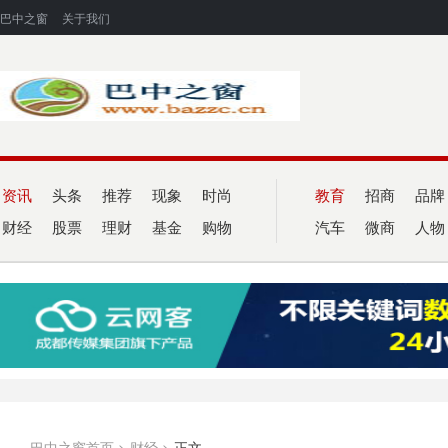
巴中之窗
关于我们
资讯
头条
推荐
现象
时尚
教育
招商
品牌
财经
股票
理财
基金
购物
汽车
微商
人物
巴中之窗首页
>
财经
>
正文