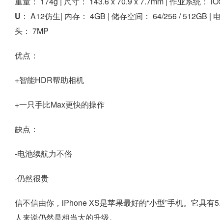
重量：
174g |
尺寸：
143.6 x 70.9 x 7.7mm |
作业系统：
iO
U：
A12仿生|
内存：
4GB |
储存空间：
64/256 / 512GB |
头：
7MP
优点：
+智能HDR帮助相机
+一只手比Max更快的操作
缺点：
-电池续航力不俗
-仍然很贵
信不信由你，iPhone XS是苹果最好的“小型”手机。它具
人来说仍然是相当大的升级。