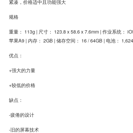
紧凑，价格适中且功能强大
规格
重量：
113g |
尺寸：
123.8 x 58.6 x 7.6mm |
作业系统：
iO
苹果A9 |
内存：
2GB |
储存空间：
16 / 64GB |
电池：
1,62
优点：
+强大的力量
+较低的价格
缺点：
-疲倦的设计
-旧的屏幕技术