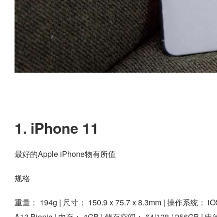
1. iPhone 11
最好的Apple iPhone物有所值
规格
重量：
194g |
尺寸：
150.9 x 75.7 x 8.3mm |
操作系统：
iO
A13 Bionic |
内存：
4GB |
储存空间：
64/128 / 256GB |
电