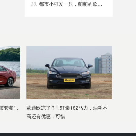
都市小可爱一只，萌萌的欧拉白猫
10.
装套餐”，
蒙迪欧凉了？1.5T爆182马力，油耗不
高还有优惠，可惜