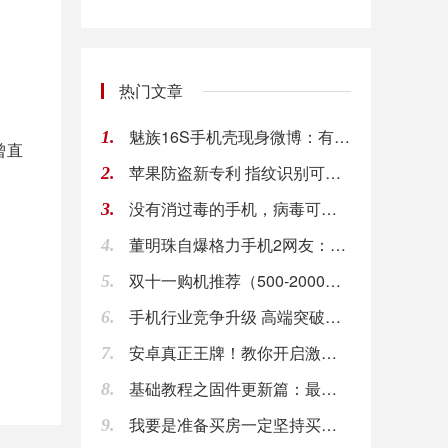
热门文章
魅族16S手机壳现身微博：有望后置三摄
1.
曾直
苹果防盗新专利 指纹识别可记录窃贼照片
2.
没有消过毒的手机，病毒可以在上面存活多久？新研
3.
董明珠自爆格力手机2网友：开机画面取消真人就买
4.
双十一购机推荐（500-2000元价位性价比最
5.
手机行业竞争升级 高端突破才是大势所趋
6.
安卓真正王牌！教你开启激活Google Now
7.
基础教程之固件更新篇：最详细的智云稳定器固件升
8.
我要是准备买房一定坚持买复式，2层空间，满足我
9.