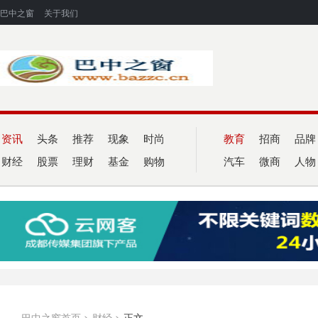
巴中之窗
关于我们
资讯
头条
推荐
现象
时尚
教育
招商
品牌
财经
股票
理财
基金
购物
汽车
微商
人物
巴中之窗首页
>
财经
>
正文