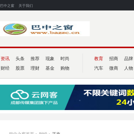
巴中之窗
关于我们
资讯
头条
推荐
现象
时尚
教育
招商
品牌
财经
股票
理财
基金
购物
汽车
微商
人物
巴中之窗首页
>
财经
>
正文